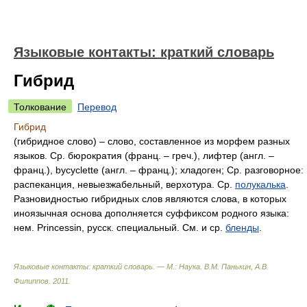
Языковые контакты: краткий словарь
Гибрид
Толкование
Перевод
Гибрид
(гибридное слово) – слово, составленное из морфем разных
языков. Ср. бюрократия (франц. – греч.), лифтер (англ. –
франц.), bycyclette (англ. – франц.); хладоген; Ср. разговорное:
распеканция, невыезжабельный, верхотура. Ср.
полукалька
.
Разновидностью гибридных слов являются слова, в которых
иноязычная основа дополняется суффиксом родного языка:
нем. Princessin, русск. специальный. См. и ср.
бленды
.
Языковые контакты: краткий словарь. — М.: Наука
.
В.М. Панькин, А.В.
Филиппов
.
2011
.