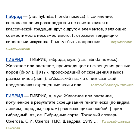
Гибрид
— (лат. hybrida, hibrida помесь) Г. сочинение,
составленное из разнородных и не сочетавшихся в
классической традиции друг с другом элементов, являющих
совместимость несовместимого. Г. отражает тенденцию
синестезии искусства. Г. могут быть жанровыми …
Энциклопедия
культурологии
ГИБРИД
— ГИБРИД, гибрида, муж. (лат. hibrida помесь).
Животное или растение, происходящее от скрещения разных
пород (биол.). || язык, происходящий от скрещения языков
разных типов (линг.). «Абхазский язык и с ним сванский
представляют скрещенные языки или …
Толковый словарь Ушакова
ГИБРИД
— ГИБРИД, а, муж. Животное или растение,
полученное в результате скрещивания генетически (по видам,
линиям, породам, сортам) различающихся особей. | прил.
гибридный, ая, ое. Гибридные сорта. Толковый словарь
Ожегова. С.И. Ожегов, Н.Ю. Шведова. 1949 …
Толковый словарь
Ожегова