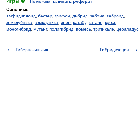
Игры ⚽
Поможем написать реферат
Синонимы
:
амфидиплоид
,
бестер
,
грифон
,
дибрид
,
зебоид
,
зеброид
,
земклубника
,
земклуника
,
инер
,
катабу
,
катало
,
кросс
,
моногибрид
,
мутант
,
полигибрид
,
помесь
,
тритикале
,
церападус
Гиберно-инглиш
Гибридизация