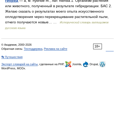
гибрид
— а, м. hybride m., лат. hibrida.1. Организм растения
или животного, полученный в результате гибридизации. БАС 2.
Желаю сказать о результатах моего опыта искусственного
оплодотворения через перекрещивание растительной пыли,
отчего получаются новые… …
Исторический словарь галлицизмов
русского языка
© Академик, 2000-2026
18+
Обратная связь:
Техподдержка
,
Реклама на сайте
👣 Путешествия
Экспорт словарей на сайты
, сделанные на PHP,
Joomla,
Drupal,
WordPress, MODx.