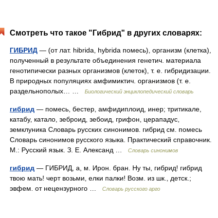
Смотреть что такое "Гибрид" в других словарях:
ГИБРИД
— (от лат. hibrida, hybrida помесь), организм (клетка),
полученный в результате объединения генетич. материала
генотипически разных организмов (клеток), т. е. гибридизации.
В природных популяциях амфимиктич. организмов (т. е.
раздельнополых… …
Биологический энциклопедический словарь
гибрид
— помесь, бестер, амфидиплоид, инер; тритикале,
катабу, катало, зеброид, зебоид, грифон, церападус,
земклуника Словарь русских синонимов. гибрид см. помесь
Словарь синонимов русского языка. Практический справочник.
М.: Русский язык. З. Е. Александ …
Словарь синонимов
гибрид
— ГИБРИД, а, м. Ирон. бран. Ну ты, гибрид! гибрид
твою мать! черт возьми, елки палки! Возм. из шк., детск.;
эвфем. от нецензурного …
Словарь русского арго